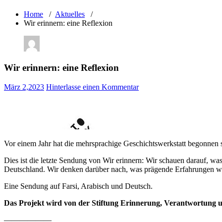
Home
/
Aktuelles
/
Wir erinnern: eine Reflexion
Wir erinnern: eine Reflexion
März 2,2023
Hinterlasse einen Kommentar
Vor einem Jahr hat die mehrsprachige Geschichtswerkstatt begonnen s
Dies ist die letzte Sendung von Wir erinnern: Wir schauen darauf, w
Deutschland. Wir denken darüber nach, was prägende Erfahrungen war
Eine Sendung auf Farsi, Arabisch und Deutsch.
Das Projekt wird von der Stiftung Erinnerung, Verantwortung 
——————