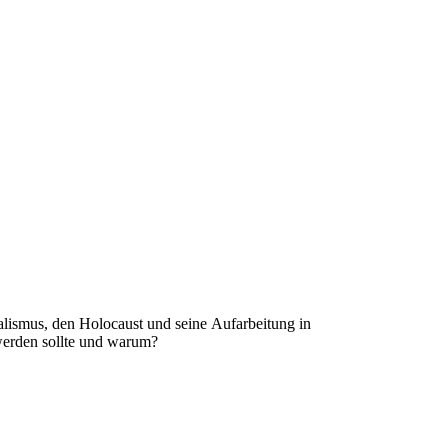
alismus, den Holocaust und seine Aufarbeitung in
werden sollte und warum?