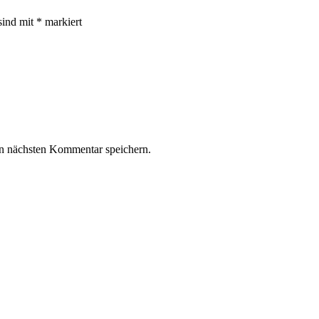
sind mit
*
markiert
n nächsten Kommentar speichern.