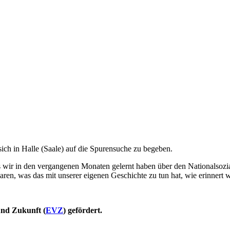
ich in Halle (Saale) auf die Spurensuche zu begeben.
as wir in den vergangenen Monaten gelernt haben über den Nationalsozi
en, was das mit unserer eigenen Geschichte zu tun hat, wie erinnert 
und Zukunft (
EVZ
) gefördert.