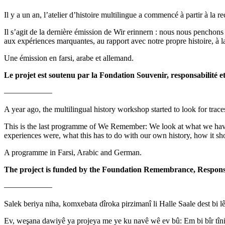
Il y a un an, l’atelier d’histoire multilingue a commencé à partir à la r
Il s’agit de la dernière émission de Wir erinnern : nous nous penchons
aux expériences marquantes, au rapport avec notre propre histoire, à l
Une émission en farsi, arabe et allemand.
Le projet est soutenu par la Fondation Souvenir, responsabilité et
——————
A year ago, the multilingual history workshop started to look for traces
This is the last programme of We Remember: We look at what we have 
experiences were, what this has to do with our own history, how it
A programme in Farsi, Arabic and German.
The project is funded by the Foundation Remembrance, Responsi
——————
Salek beriya niha, komxebata dîroka pirzimanî li Halle Saale dest bi lê
Ev, weşana dawiyê ya projeya me ye ku navê wê ev bû: Em bi bîr tînin