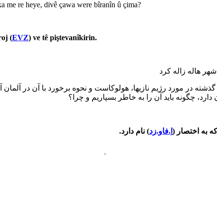
oka me re heye, divê çawa were bîranîn û çima?
oj (
EVZ
) ve tê piştevanîkirin.
ه گذشته در مورد رژیم نازیها، هولوکاست و نحوه برخورد با آن در آلمان 
ارد، چگونه باید آن را به خاطر بسپاریم و چرا؟
 که به اختصار
اِ.فاو.زد
) نام دارد.