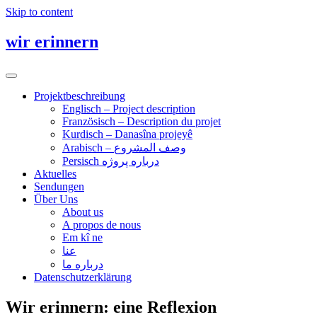
Skip to content
wir erinnern
Toggle navigation
Projektbeschreibung
Englisch – Project description
Französisch – Description du projet
Kurdisch – Danasîna projeyê
Arabisch – وصف المشروع
Persisch درباره پروژه
Aktuelles
Sendungen
Über Uns
About us
A propos de nous
Em kî ne
عنا
درباره ما
Datenschutzerklärung
Wir erinnern: eine Reflexion