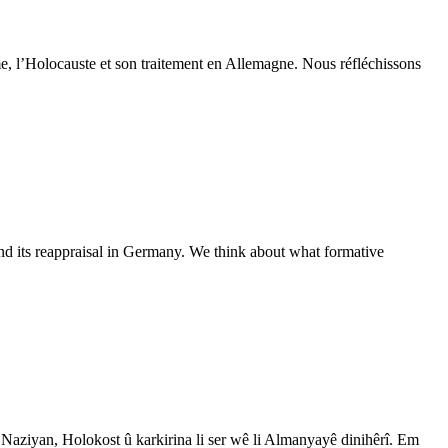
sme, l’Holocauste et son traitement en Allemagne. Nous réfléchissons
d its reappraisal in Germany. We think about what formative
 Naziyan, Holokost û karkirina li ser wê li Almanyayê dinihêrî. Em