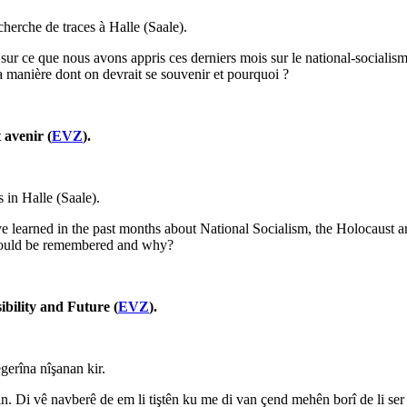
echerche de traces à Halle (Saale).
 sur ce que nous avons appris ces derniers mois sur le national-sociali
a manière dont on devrait se souvenir et pourquoi ?
 avenir (
EVZ
).
 in Halle (Saale).
learned in the past months about National Socialism, the Holocaust an
 should be remembered and why?
bility and Future (
EVZ
).
gerîna nîşanan kir.
. Di vê navberê de em li tiştên ku me di van çend mehên borî de li ser