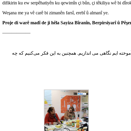
difikirin ku ew serpêhatiyên ku qewimîn çi bûn, çi têkiliya wê bi dîr
Weşana me ya vê carê bi zimanên farsî, erebî û almanî ye.
Proje di warê madî de ji hêla Sayiza Bîranîn, Berpirsiyarî û Pêşer
——————
آموخته ایم نگاهی می اندازیم. همچنین به این فکر می‌کنیم که چه