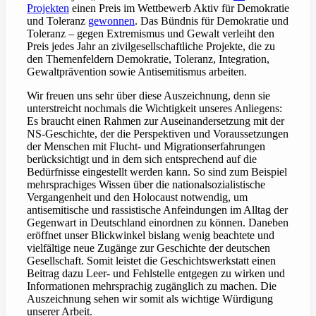
Projekten
einen Preis im Wettbewerb Aktiv für Demokratie
und Toleranz
gewonnen
. Das Bündnis für Demokratie und
Toleranz – gegen Extremismus und Gewalt verleiht den
Preis jedes Jahr an zivilgesellschaftliche Projekte, die zu
den Themenfeldern Demokratie, Toleranz, Integration,
Gewaltprävention sowie Antisemitismus arbeiten.
Wir freuen uns sehr über diese Auszeichnung, denn sie
unterstreicht nochmals die Wichtigkeit unseres Anliegens:
Es braucht einen Rahmen zur Auseinandersetzung mit der
NS-Geschichte, der die Perspektiven und Voraussetzungen
der Menschen mit Flucht- und Migrationserfahrungen
berücksichtigt und in dem sich entsprechend auf die
Bedürfnisse eingestellt werden kann. So sind zum Beispiel
mehrsprachiges Wissen über die nationalsozialistische
Vergangenheit und den Holocaust notwendig, um
antisemitische und rassistische Anfeindungen im Alltag der
Gegenwart in Deutschland einordnen zu können. Daneben
eröffnet unser Blickwinkel bislang wenig beachtete und
vielfältige neue Zugänge zur Geschichte der deutschen
Gesellschaft. Somit leistet die Geschichtswerkstatt einen
Beitrag dazu Leer- und Fehlstelle entgegen zu wirken und
Informationen mehrsprachig zugänglich zu machen. Die
Auszeichnung sehen wir somit als wichtige Würdigung
unserer Arbeit.