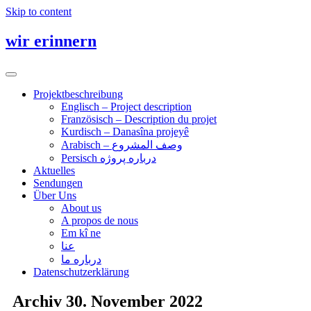
Skip to content
wir erinnern
Toggle navigation
Projektbeschreibung
Englisch – Project description
Französisch – Description du projet
Kurdisch – Danasîna projeyê
Arabisch – وصف المشروع
Persisch درباره پروژه
Aktuelles
Sendungen
Über Uns
About us
A propos de nous
Em kî ne
عنا
درباره ما
Datenschutzerklärung
Archiv 30. November 2022