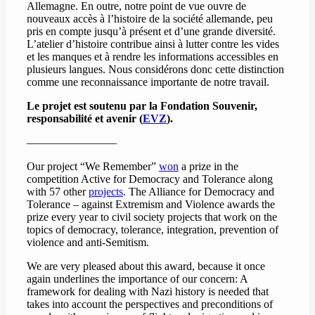
Allemagne. En outre, notre point de vue ouvre de
nouveaux accès à l’histoire de la société allemande, peu
pris en compte jusqu’à présent et d’une grande diversité.
L’atelier d’histoire contribue ainsi à lutter contre les vides
et les manques et à rendre les informations accessibles en
plusieurs langues. Nous considérons donc cette distinction
comme une reconnaissance importante de notre travail.
Le projet est soutenu par la Fondation Souvenir,
responsabilité et avenir (
EVZ
).
————————
Our project “We Remember”
won
a prize in the
competition Active for Democracy and Tolerance along
with 57 other
projects
. The Alliance for Democracy and
Tolerance – against Extremism and Violence awards the
prize every year to civil society projects that work on the
topics of democracy, tolerance, integration, prevention of
violence and anti-Semitism.
We are very pleased about this award, because it once
again underlines the importance of our concern: A
framework for dealing with Nazi history is needed that
takes into account the perspectives and preconditions of