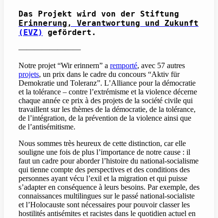
Das Projekt wird von der Stiftung
Erinnerung, Verantwortung
und
Zukunft
(EVZ)
gefördert.
————————
Notre projet “Wir erinnern” a
remporté
, avec 57 autres
projets
, un prix dans le cadre du concours “Aktiv für
Demokratie und Toleranz”. L’Alliance pour la démocratie
et la tolérance – contre l’extrémisme et la violence décerne
chaque année ce prix à des projets de la société civile qui
travaillent sur les thèmes de la démocratie, de la tolérance,
de l’intégration, de la prévention de la violence ainsi que
de l’antisémitisme.
Nous sommes très heureux de cette distinction, car elle
souligne une fois de plus l’importance de notre cause : il
faut un cadre pour aborder l’histoire du national-socialisme
qui tienne compte des perspectives et des conditions des
personnes ayant vécu l’exil et la migration et qui puisse
s’adapter en conséquence à leurs besoins. Par exemple, des
connaissances multilingues sur le passé national-socialiste
et l’Holocauste sont nécessaires pour pouvoir classer les
hostilités antisémites et racistes dans le quotidien actuel en