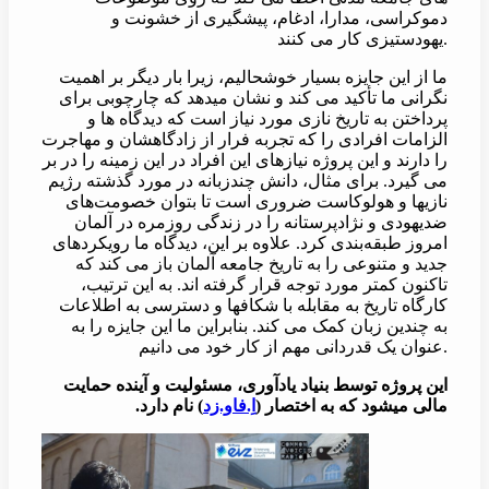
دموکراسی، مدارا، ادغام، پیشگیری از خشونت و
یهودستیزی کار می کنند.
ما از این جایزه بسیار خوشحالیم، زیرا بار دیگر بر اهمیت
نگرانی ما تأکید می کند و نشان میدهد که چارچوبی برای
پرداختن به تاریخ نازی مورد نیاز است که دیدگاه ها و
الزامات افرادی را که تجربه فرار از زادگاهشان و مهاجرت
را دارند و این پروژه نیازهای این افراد در این زمینه را در بر
می گیرد. برای مثال، دانش چندزبانه در مورد گذشته رژیم
نازیها و هولوکاست ضروری است تا بتوان خصومت‌های
ضدیهودی و نژادپرستانه را در زندگی روزمره در آلمان
امروز طبقه‌بندی کرد. علاوه بر این، دیدگاه ما رویکردهای
جدید و متنوعی را به تاریخ جامعه آلمان باز می کند که
تاکنون کمتر مورد توجه قرار گرفته اند. به این ترتیب،
کارگاه تاریخ به مقابله با شکافها و دسترسی به اطلاعات
به چندین زبان کمک می کند. بنابراین ما این جایزه را به
عنوان یک قدردانی مهم از کار خود می دانیم.
این پروژه توسط بنیاد یادآوری، مسئولیت و آینده حمایت
مالی میشود که به اختصار (
اِ.فاو.زد
) نام دارد.