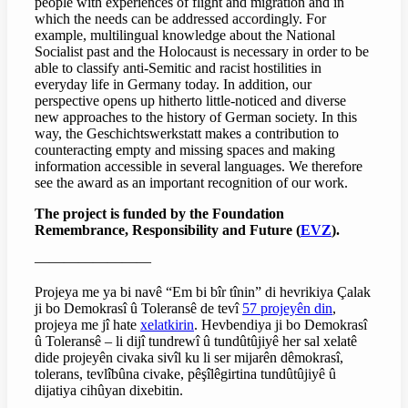
people with experiences of flight and migration and in
which the needs can be addressed accordingly. For
example, multilingual knowledge about the National
Socialist past and the Holocaust is necessary in order to be
able to classify anti-Semitic and racist hostilities in
everyday life in Germany today. In addition, our
perspective opens up hitherto little-noticed and diverse
new approaches to the history of German society. In this
way, the Geschichtswerkstatt makes a contribution to
counteracting empty and missing spaces and making
information accessible in several languages. We therefore
see the award as an important recognition of our work.
The project is funded by the Foundation
Remembrance, Responsibility and Future (
EVZ
).
————————
Projeya me ya bi navê “Em bi bîr tînin” di hevrikiya Çalak
ji bo Demokrasî û Toleransê de tevî
57 projeyên din
,
projeya me jî hate
xelatkirin
. Hevbendiya ji bo Demokrasî
û Toleransê – li dijî tundrewî û tundûtûjiyê her sal xelatê
dide projeyên civaka sivîl ku li ser mijarên dêmokrasî,
tolerans, tevlîbûna civake, pêşîlêgirtina tundûtûjiyê û
dijatiya cihûyan dixebitin.