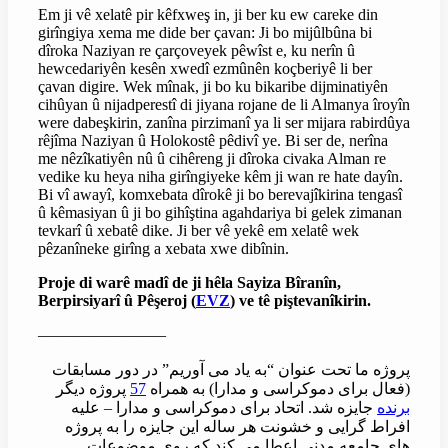
Em ji vê xelatê pir kêfxweş in, ji ber ku ew careke din
girîngiya xema me dide ber çavan: Ji bo mijûlbûna bi
dîroka Naziyan re çarçoveyek pêwîst e, ku nerîn û
hewcedariyên kesên xwedî ezmûnên koçberiyê li ber
çavan digire. Wek mînak, ji bo ku bikaribe dijminatiyên
cihûyan û nijadperestî di jiyana rojane de li Almanya îroyîn
were dabeşkirin, zanîna pirzimanî ya li ser mijara rabirdûya
rêjîma Naziyan û Holokostê pêdivî ye. Bi ser de, nerîna
me nêzîkatiyên nû û cihêreng ji dîroka civaka Alman re
vedike ku heya niha girîngiyeke kêm ji wan re hate dayîn.
Bi vî awayî, komxebata dîrokê ji bo berevajîkirina tengasî
û kêmasiyan û ji bo gihîştina agahdariya bi gelek zimanan
tevkarî û xebatê dike. Ji ber vê yekê em xelatê wek
pêzanîneke girîng a xebata xwe dibînin.
Proje di warê madî de ji hêla Sayiza Bîranîn,
Berpirsiyarî û Pêşeroj (
EVZ
) ve tê piştevanîkirin.
————————
پروژه ما تحت عنوان “به یاد می آوریم” در دور مسابقات
پروژه دیگر
57
(فعال برای دموکراسی و مدارا) به همراه
برنده
جایزه شد. اتحاد برای دموکراسی و مدارا – علیه
افراط گرایی و خشونت هر ساله این جایزه را به پروژه
های جامعه مدنی اعطا می کند که روی موضوعات