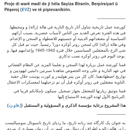
Proje di warê madî de ji hêla Sayiza Bîranîn, Berpirsiyarî û
Pêşeroj (
EVZ
) ve tê piştevanîkirin.
———————
كورشة عمل تاريخية نتناول آثار تاريخ النازية في هالة (زالة) و ومحيطها,
في هذه الفترة تعرض العديد من الناس لأسباب عنصرية, بسبب آرائهم
السياسية أو معتقداتهم الدينية أو جنسيتهم للاضطهاد و السجن و الإعدام.
وفي هالة (زالة) كان لسجن روتر أوكزه دورا ً رئيسياً, حيث تم قبل كل
شي الزج بالمعتقلين السياسيين خلال فترة 1942-1945 وإعدامهم فيها, و
يوجد اليوم في روتر أوكزه نصب تذكاري.
قمنا كورشة عمل بزيارة لهذا السجن و تعلمنا المزيد عن النظام القضائي
في عهد النازية و على وجه الخصوص شاهدنا سيرتين ذاتيتين ليهوديين و
تواريخ اضطهادهما, كان كل من بيتر هوليندر و كورت يوست خلال حقبة
الناوية معتقلين في روتر أوكزه قبل أن تم ترحيلهما لمعسكرات الاعتقال.
قمنا بتوثيق زيارتها للمعتقل بجهاز تسجيل, سيكون بإمكانكم قريبا في
البرنامج الأول لهذه الورشة الاستماع إليها.
)
اِ.فاو.زد
هذا المشروع برعاية مؤسسة الذكرى و المسؤولية و المستقبل (
———————
به عنوان یک کارگاه چند زبانه تاریخ، ما ردپای تاریخ ناسیونال سوسیالیست
را در هاله زاله و اطراف آن دنبال می کنیم. در آن زمان بسیاری از مردم