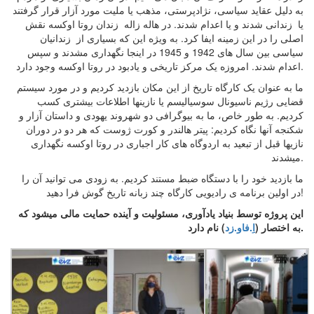
به دلیل عقاید سیاسی، نژادپرستی، مذهب یا ملیت مورد آزار قرار گرفتند
یا زندانی شدند و یا اعدام شدند. در هاله زاله زندان روتا اوکسه نقش
اصلی را در این زمینه ایفا کرد. به ویژه این که بسیاری از زندانیان
سیاسی بین سال های 1942 و 1945 در اینجا نگهداری مشدند و سپس
اعدام شدند. امروزه یک مرکز تاریخی و یادبود در روتا اوکسه وجود دارد.
ما به عنوان یک کارگاه تاریخ از این مکان بازدید کردیم و در مورد سیستم
قضایی رژیم ناسیونال سوسیالیسم یا نازینها اطلاعات بیشتری کسب
کردیم. به طور خاص، ما به بیوگرافی دو شهروند یهودی و داستان آزار و
شکنجه آنها نگاه کردیم: پیتر هالندر و کورت ژوست که هر دو در دوران
نازیها قبل از تبعید به اردوگاه های کار اجباری در روتا اوکسه نگهداری
میشدند.
ما بازدید خود را با دستگاه ضبط مستند کردیم. به زودی می توانید آن را
در اولین برنامه ی رادیویی کارگاه چند زبانه تاریخ گوش فرا دهید!
این پروژه توسط بنیاد یادآوری، مسئولیت و آینده حمایت مالی میشود که
) نام دارد.
به اختصار (
اِ.فاو.زد