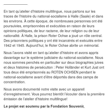
———————
En tant qu’atelier d’histoire multilingue, nous partons sur les
traces de l’histoire du national-socialisme à Halle (Saale) et dans
les environs. À cette époque, de nombreuses personnes ont été
poursuivies, emprisonnées et exécutées en raison de leurs
opinions politiques, de leur racisme, de leur religion ou de leur
nationalité. À Halle, la prison Roter Ochse a joué un rôle central.
Des prisonniers politiques y ont été incarcérés et exécutés entre
1942 et 1945. Aujourd’hui, le Roter Ochse abrite un mémorial.
Nous l’avons visité en tant qu’atelier d’histoire et avons appris
davantage sur le système judiciaire du national-socialisme. Nous
nous sommes penchés en particulier sur deux biographies juives
et deux histoires de persécution : Peter Holländer et Kurt Just ont
tous deux été emprisonnés au ROTEN OCHSEN pendant le
national-socialisme avant d’être déportés dans des camps de
concentration.
Nous avons documenté notre visite avec un appareil
d’enregistrement. Vous pourrez bientôt l’écouter dans la première
émission de l’atelier d’histoire multilingue!
Le projet est soutenu par la Fondation Souvenir,