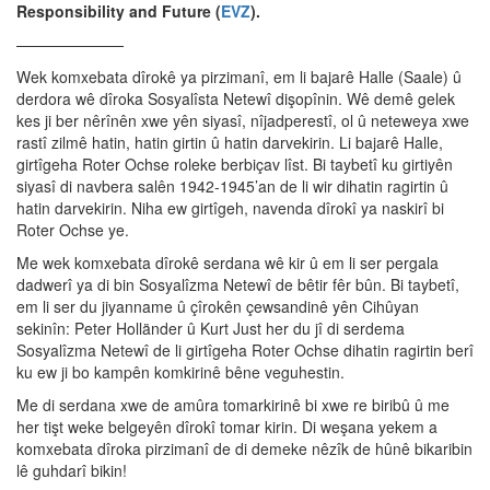
Responsibility and Future (
EVZ
).
———————
Wek komxebata dîrokê ya pirzimanî, em li bajarê Halle (Saale) û
derdora wê dîroka Sosyalîsta Netewî dişopînin. Wê demê gelek
kes ji ber nêrînên xwe yên siyasî, nîjadperestî, ol û neteweya xwe
rastî zilmê hatin, hatin girtin û hatin darvekirin. Li bajarê Halle,
girtîgeha Roter Ochse roleke berbiçav lîst. Bi taybetî ku girtiyên
siyasî di navbera salên 1942-1945’an de li wir dihatin ragirtin û
hatin darvekirin. Niha ew girtîgeh, navenda dîrokî ya naskirî bi
Roter Ochse ye.
Me wek komxebata dîrokê serdana wê kir û em li ser pergala
dadwerî ya di bin Sosyalîzma Netewî de bêtir fêr bûn. Bi taybetî,
em li ser du jiyanname û çîrokên çewsandinê yên Cihûyan
sekinîn: Peter Holländer û Kurt Just her du jî di serdema
Sosyalîzma Netewî de li girtîgeha Roter Ochse dihatin ragirtin berî
ku ew ji bo kampên komkirinê bêne veguhestin.
Me di serdana xwe de amûra tomarkirinê bi xwe re biribû û me
her tişt weke belgeyên dîrokî tomar kirin. Di weşana yekem a
komxebata dîroka pirzimanî de di demeke nêzîk de hûnê bikaribin
lê guhdarî bikin!